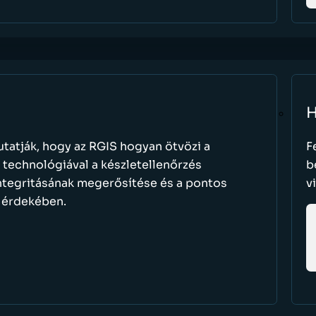
H
atják, hogy az RGIS hogyan ötvözi a
F
t technológiával a készletellenőrzés
b
 integritásának megerősítése és a pontos
v
a érdekében.