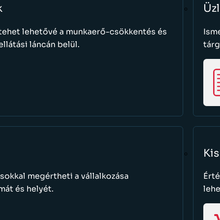
k
Üzl
 tehet lehetővé a munkaerő-csökkentés és
Isme
ellátási láncán belül.
tárg
Ki
sokkal megértheti a vállalkozása
Érté
mát és helyét.
lehe