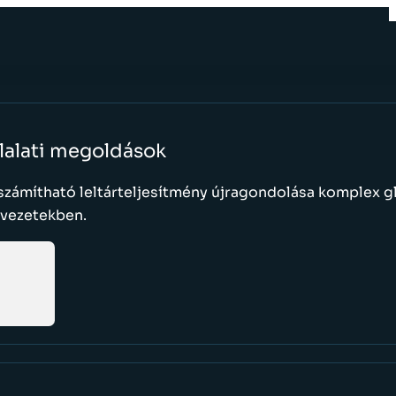
lalati megoldások
számítható leltárteljesítmény újragondolása komplex g
rvezetekben.