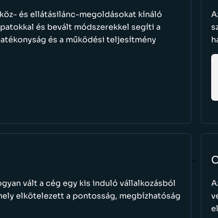
szköz- és ellátásilánc-megoldásokat kínáló
A
apatokkal és bevált módszerekkel segíti a
s
 hatékonyság és a működési teljesítmény
h
C
gyan vált a cég egy kis induló vállalkozásból
A
mely elkötelezett a pontosság, megbízhatóság
v
e