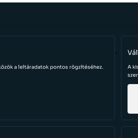
Vál
közök a leltáradatok pontos rögzítéséhez.
A ki
sze