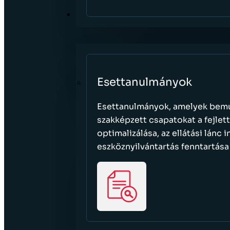
ERŐFORRÁSOK
Esettanulmányok
Esettanulmányok, amelyek bemut
szakképzett csapatokat a fejlet
optimalizálása, az ellátási lánc
eszköznyilvántartás fenntartás