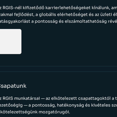
z RGIS-nél kifizetődő karrierlehetőségeket kínálunk, am
zakmai fejlődést, a globális elérhetőséget és az üzleti é
atásgyakorlást a pontosság és elszámoltathatóság révé
sapatunk
z RGIS munkatársai — az elkötelezett csapattagoktól a t
ezetőségig — a pontosság, hatékonyság és kivételes szo
lkötelezettségünk mozgatórugói.