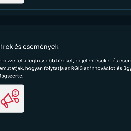
írek és események
edezze fel a legfrissebb híreket, bejelentéseket és es
emutatják, hogyan folytatja az RGIS az innovációt és üg
ilágszerte.