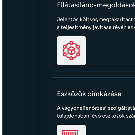
Ellátásilánc-megoldáso
Jelentős költségmegtakarítást
a teljesítmény javítása révén az 
Eszközök címkézése
A vagyonellenőrzési szolgáltatá
tulajdonában lévő eszközök szá