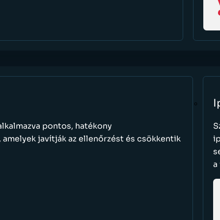
I
 alkalmazva pontos, hatékony
S
 amelyek javítják az ellenőrzést és csökkentik
i
s
a