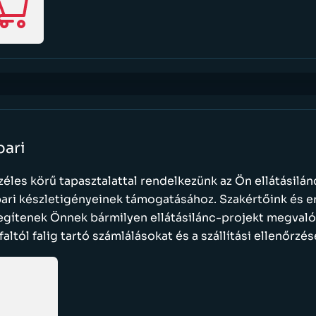
pari
zéles körű tapasztalattal rendelkezünk az Ön ellátásilán
pari készletigényeinek támogatásához. Szakértőink és e
egítenek Önnek bármilyen ellátásilánc-projekt megvaló
 faltól falig tartó számlálásokat és a szállítási ellenőrzés