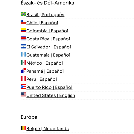
Észak- és Dél-Amerika
Brasil | Português
Chile | Español
Colombia | Español
Costa Rica | Español
El Salvador | Español
Guatemala | Español
México | Español
Panamá | Español
Perú | Español
Puerto Rico | Español
United States | English
Európa
België | Nederlands