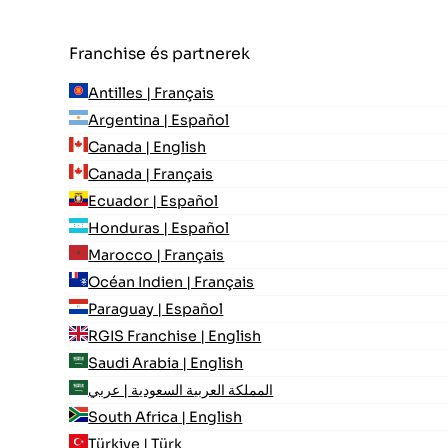
Franchise és partnerek
Antilles | Français
Argentina | Español
Canada | English
Canada | Français
Ecuador | Español
Honduras | Español
Marocco | Français
Océan Indien | Français
Paraguay | Español
RGIS Franchise | English
Saudi Arabia | English
المملكة العربية السعودية | عربي
South Africa | English
Türkiye | Türk