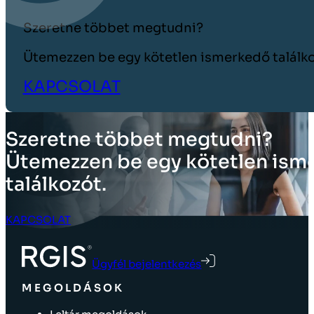
Szeretne többet megtudni?
Ütemezzen be egy kötetlen ismerkedő találko
KAPCSOLAT
Szeretne többet megtudni?
Ütemezzen be egy kötetlen ism
találkozót.
KAPCSOLAT
Ügyfél bejelentkezés
MEGOLDÁSOK