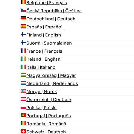
Belgique | Français
Česká Republika | Čeština
Deutschland | Deutsch
España | Español
Finland | English
Suomi | Suomalainen
France | Français
Ireland | English
Italia | Italiano
Magyarország | Magyar
Nederland | Nederlands
Norge | Norsk
Österreich | Deutsch
Polska | Polski
Portugal | Português
România | Română
Schweiz | Deutsch