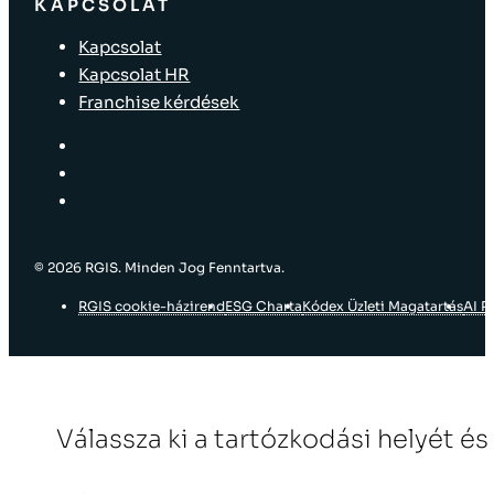
KAPCSOLAT
Kapcsolat
Kapcsolat HR
Franchise kérdések
© 2026 RGIS. Minden Jog Fenntartva.
RGIS cookie-házirend
ESG Charta
Kódex Üzleti Magatartás
AI P
Válassza ki a tartózkodási helyét és