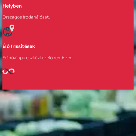
Helyben
Országos irodahálózat.
Élő frissítések
Felhőalapú eszközkezelő rendszer.
HOGYAN TÁMOGATJUK ÖNT A VAGYO
TULAJDONÁBAN LÉVŐ ESZKÖZÖK SZÁ
Az összes eszköz teljes átláthatósága, beleért