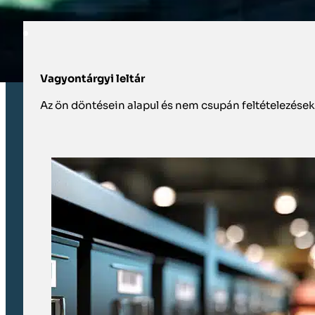
megjelölésével kiküszöböli a találgatásokat, 
Vagyontárgyi leltár
Az ön döntésein alapul és nem csupán feltételezése