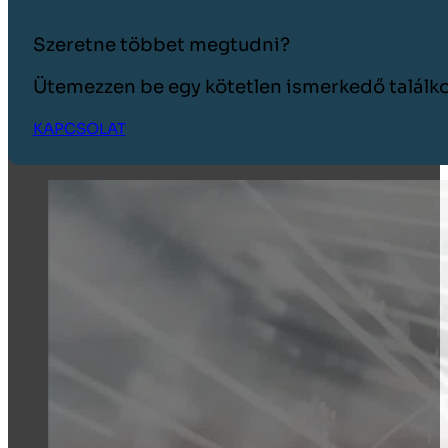
Szeretne többet megtudni?
Ütemezzen be egy kötetlen ismerkedő találko
KAPCSOLAT