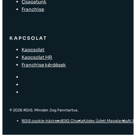
Csapatunk
Franchise
KAPCSOLAT
Kapcsolat
Kapcsolat HR
Franchise kérdések
© 2026 RGIS. Minden Jog Fenntartva.
RGIS cookie-házirend
ESG Charta
Kódex Üzleti Magatartás
AI P