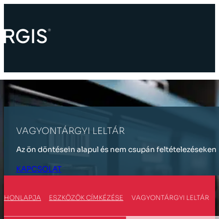
VAGYONTÁRGYI LELTÁR
Az ön döntésein alapul és nem csupán feltételezéseken
KAPCSOLAT
HONLAPJA
ESZKÖZÖK CÍMKÉZÉSE
VAGYONTÁRGYI LELTÁR