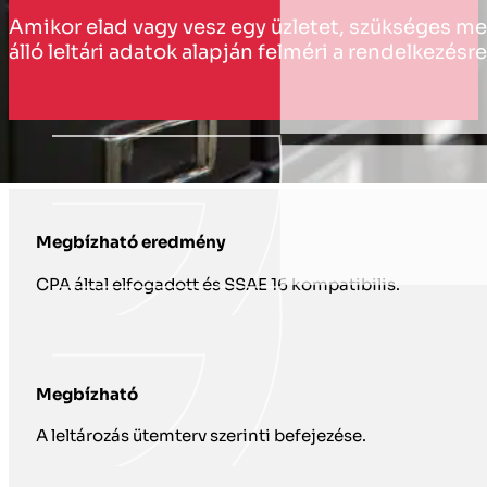
Amikor elad vagy vesz egy üzletet, szükséges meg
álló leltári adatok alapján felméri a rendelkezés
HOGYAN TÁMOGATJUK ÖNT VAGYONTÁ
Megbízható eredmény
CPA által elfogadott és SSAE 16 kompatibilis.
Megbízható
A leltározás ütemterv szerinti befejezése.