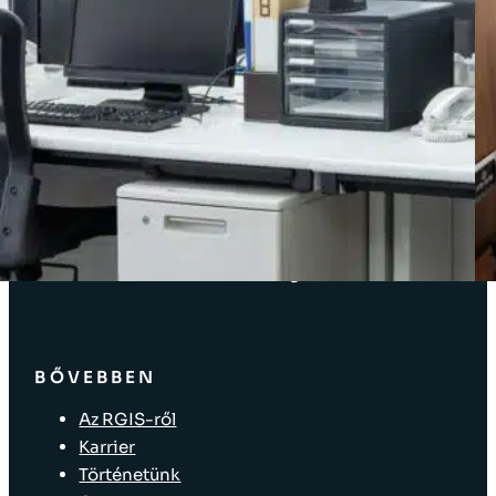
Ügyfél bejelentkezés
MEGOLDÁSOK
Leltár megoldások
Vállalati megoldások
Ellátásilánc-megoldások
Üzlet elrendezése
Eszközök címkézése
Kiskereskedelmi bolti megoldások
BŐVEBBEN
Az RGIS-ről
Karrier
Történetünk