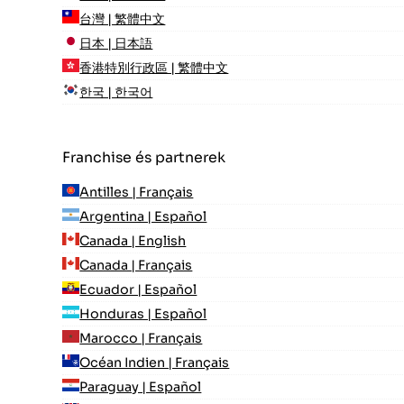
台灣 | 繁體中文
日本 | 日本語
香港特別行政區 | 繁體中文
한국 | 한국어
Franchise és partnerek
Antilles | Français
Argentina | Español
Canada | English
Canada | Français
Ecuador | Español
Honduras | Español
Marocco | Français
Océan Indien | Français
Paraguay | Español