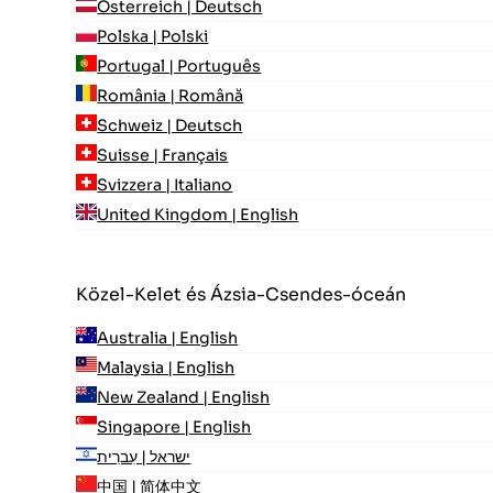
Österreich | Deutsch
Polska | Polski
Portugal | Português
România | Română
Schweiz | Deutsch
Suisse | Français
Svizzera | Italiano
United Kingdom | English
Közel-Kelet és Ázsia-Csendes-óceán
Australia | English
Malaysia | English
New Zealand | English
Singapore | English
ישראל | עִברִית
中国 | 简体中文