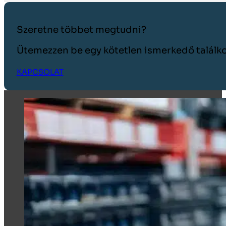
Szeretne többet megtudni?
Ütemezzen be egy kötetlen ismerkedő találko
KAPCSOLAT