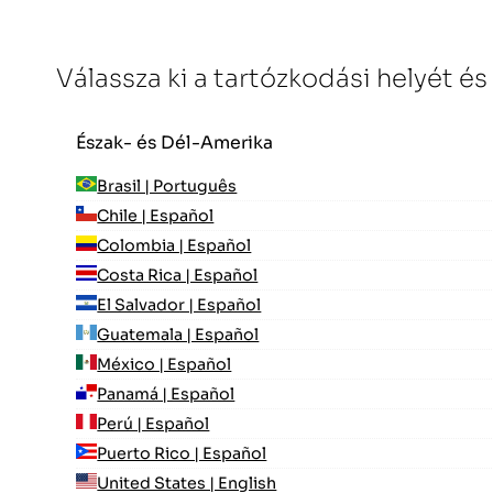
Válassza ki a tartózkodási helyét és
Észak- és Dél-Amerika
Brasil | Português
Chile | Español
Colombia | Español
Costa Rica | Español
El Salvador | Español
Guatemala | Español
México | Español
Panamá | Español
Perú | Español
Puerto Rico | Español
United States | English