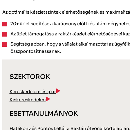
Az optimális készletszintek elérhetőségének és maximaliz
70+ üzlet segítése a karácsony előtti és utáni négyhete
Az üzlet támogatása a raktárkészlet elérhetőségével ka
Segítség abban, hogy a vállalat alkalmazottai az ügyfél
összpontosíthassanak.
SZEKTOROK
Kereskedelem és ipar
Kiskereskedelmi
ESETTANULMÁNYOK
Hatékony és Pontos Leltár a Raktárról vonalkód alapján,