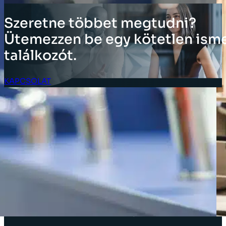
Szeretne többet megtudni?
Ütemezzen be egy kötetlen ism
találkozót.
KAPCSOLAT
Ügyfél bejelentkezés
MEGOLDÁSOK
Leltár megoldások
Vállalati megoldások
Ellátásilánc-megoldások
Üzlet elrendezése
Eszközök címkézése
Kiskereskedelmi bolti megoldások