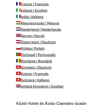
France | Français
Ireland | English
Italia | Italiano
Magyarország | Magyar
Nederland | Nederlands
Norge | Norsk
Österreich | Deutsch
Polska | Polski
Portugal | Português
România | Română
Schweiz | Deutsch
Suisse | Français
Svizzera | Italiano
United Kingdom | English
Közel-Kelet és Ázsia-Csendes-óceán