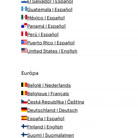
El Salvador | Español
Guatemala | Español
México | Español
Panamá | Español
Perú | Español
Puerto Rico | Español
United States | English
Európa
België | Nederlands
Belgique | Français
Česká Republika | Čeština
Deutschland | Deutsch
España | Español
Finland | English
Suomi | Suomalainen