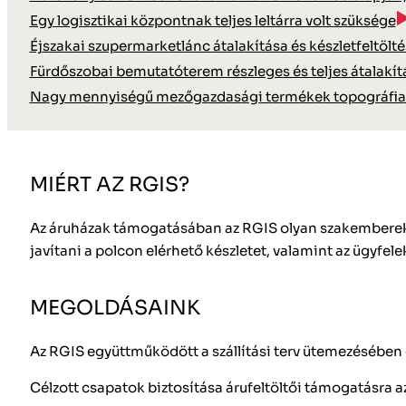
Egy logisztikai központnak teljes leltárra volt szüksége
Éjszakai szupermarketlánc átalakítása és készletfeltölt
Fürdőszobai bemutatóterem részleges és teljes átalakít
Nagy mennyiségű mezőgazdasági termékek topográfiai
MIÉRT AZ RGIS?
Az áruházak támogatásában az RGIS olyan szakemberekből
javítani a polcon elérhető készletet, valamint az ügyfe
MEGOLDÁSAINK
Az RGIS együttműködött a szállítási terv ütemezésében 
Célzott csapatok biztosítása árufeltöltői támogatásra az