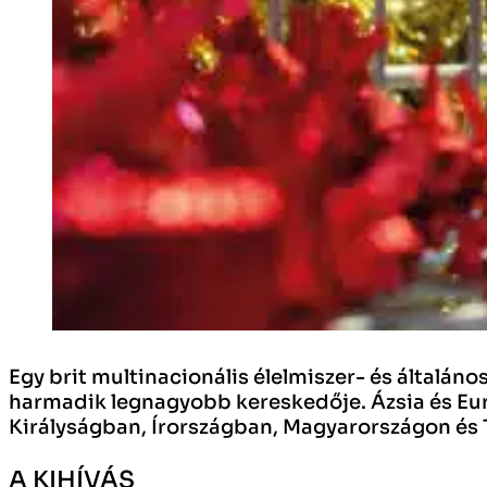
Egy brit multinacionális élelmiszer- és általán
harmadik legnagyobb kereskedője. Ázsia és Euró
Királyságban, Írországban, Magyarországon és 
A KIHÍVÁS