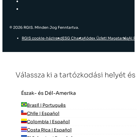
© 2026 RGIS. Minden Jog Fenntartva.
RGIS cookie-házirend
ESG Charta
Kódex Üzleti Magatartás
AI P
Válassza ki a tartózkodási helyét és
Észak- és Dél-Amerika
Brasil | Português
Chile | Español
Colombia | Español
Costa Rica | Español