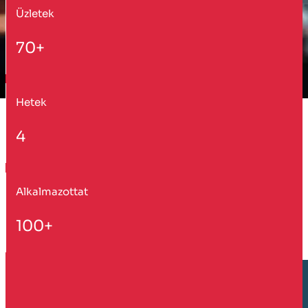
Üzletek
70+
Hetek
4
Alkalmazottat
100+
Vevő