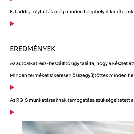
Ezt addig folytatták még minden telephelyet kiürítettek
EREDMÉNYEK
Az autóalkatrész-beszállító úgy találta, hogy a készlet 
Minden terméket sikeresen összegyűjtöttek minden helyrő
Az RGIS munkatársaknak támogatása szükségeltetett ah