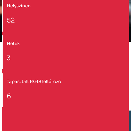
Helyszínen
52
Hetek
3
Tapasztalt RGIS leltározó
6
Vevő