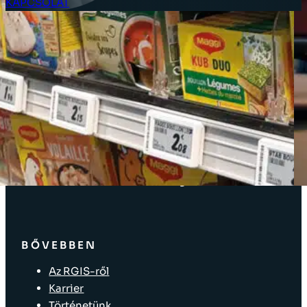
KAPCSOLAT
Ügyfél bejelentkezés
MEGOLDÁSOK
Leltár megoldások
Vállalati megoldások
Ellátásilánc-megoldások
Üzlet elrendezése
Eszközök címkézése
Kiskereskedelmi bolti megoldások
BŐVEBBEN
Az RGIS-ről
Karrier
Történetünk