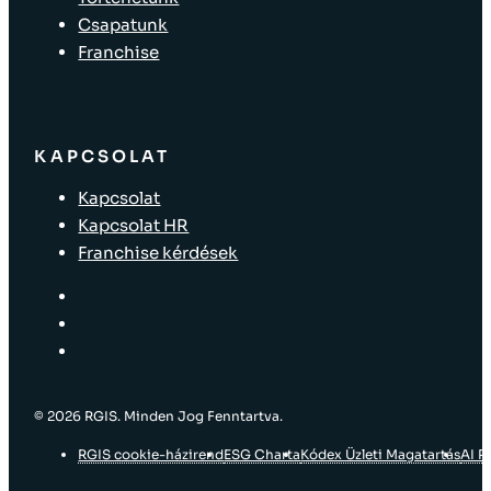
Csapatunk
Franchise
KAPCSOLAT
Kapcsolat
Kapcsolat HR
Franchise kérdések
© 2026 RGIS. Minden Jog Fenntartva.
RGIS cookie-házirend
ESG Charta
Kódex Üzleti Magatartás
AI P