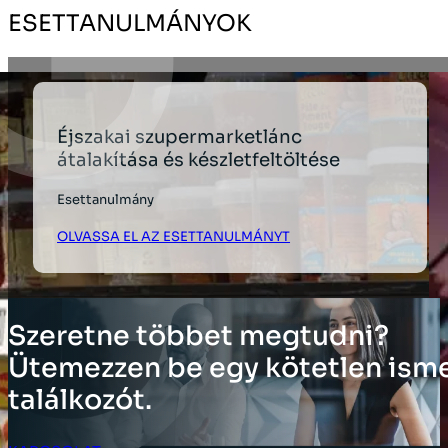
ESETTANULMÁNYOK
Éjszakai szupermarketlánc
átalakítása és készletfeltöltése
Esettanulmány
OLVASSA EL AZ ESETTANULMÁNYT
Szeretne többet megtudni?
Ütemezzen be egy kötetlen ism
találkozót.