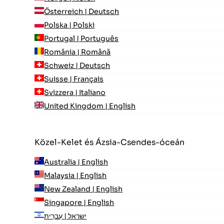
Österreich | Deutsch
Polska | Polski
Portugal | Português
România | Română
Schweiz | Deutsch
Suisse | Français
Svizzera | Italiano
United Kingdom | English
Közel-Kelet és Ázsia-Csendes-óceán
Australia | English
Malaysia | English
New Zealand | English
Singapore | English
ישראל | עִברִית