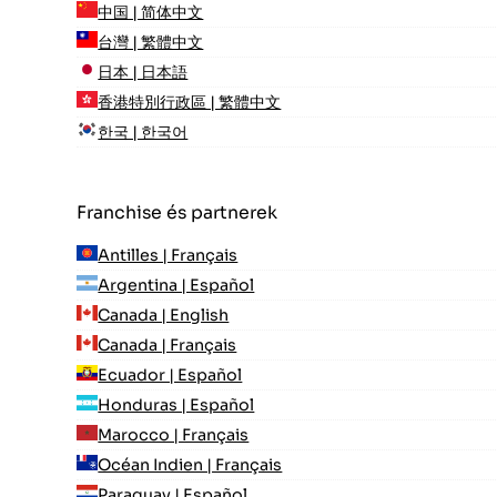
中国 | 简体中文
台灣 | 繁體中文
日本 | 日本語
香港特別行政區 | 繁體中文
한국 | 한국어
Franchise és partnerek
Antilles | Français
Argentina | Español
Canada | English
Canada | Français
Ecuador | Español
Honduras | Español
Marocco | Français
Océan Indien | Français
Paraguay | Español