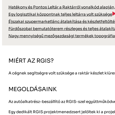
Hatékony és Pontos Leltár a Raktárról vonalkód alapján,
Egy logisztikai központnak teljes leltárra volt szüksége
Éjszakai szupermarketlánc átalakítása és készletfeltölt
Fürdőszobai bemutatóterem részleges és teljes átalakít
Nagy mennyiségű mezőgazdasági termékek topográfiai
MIÉRT AZ RGIS?
A cégnek segítségre volt szüksége a raktár készlet kiüres
MEGOLDÁSAINK
Az autóalkatrész-beszállító az RGIS-szel együttműködve 
Egy dedikált RGIS projektmenedzsert jelöltek ki a projekt