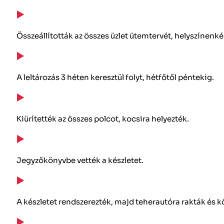
Összeállították az összes üzlet ütemtervét, helyszínenkén
A leltározás 3 héten keresztül folyt, hétfőtől péntekig.
Kiürítették az összes polcot, kocsira helyezték.
Jegyzőkönyvbe vették a készletet.
A készletet rendszerezték, majd teherautóra rakták és kö