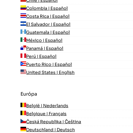
Chile | Español
Colombia | Español
Costa Rica | Español
El Salvador | Español
Guatemala | Español
México | Español
Panamá | Español
Perú | Español
Puerto Rico | Español
United States | English
Európa
België | Nederlands
Belgique | Français
Česká Republika | Čeština
Deutschland | Deutsch