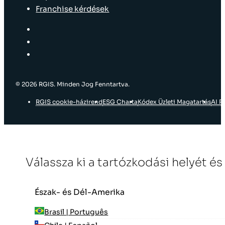
Franchise kérdések
© 2026 RGIS. Minden Jog Fenntartva.
RGIS cookie-házirend
ESG Charta
Kódex Üzleti Magatartás
AI P
Válassza ki a tartózkodási helyét és
Észak- és Dél-Amerika
Brasil | Português