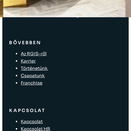
Üzlet elrendezése
Eszközök címkézése
Kiskereskedelmi bolti megoldások
BŐVEBBEN
Az RGIS-ről
Karrier
Történetünk
Csapatunk
Franchise
KAPCSOLAT
Kapcsolat
Kapcsolat HR