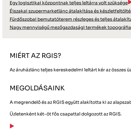
Egy logisztikai központnak teljes leltárra volt szüksége
Éjszakai szupermarketlánc átalakítása és készletfeltölt
Fürdőszobai bemutatóterem részleges és teljes átalakít
Nagy mennyiségű mezőgazdasági termékek topográfiai
MIÉRT AZ RGIS?
Az áruházlánc teljes kereskedelmi leltárt kér az összes ü
MEGOLDÁSAINK
A megrendelő és az RGIS együtt alakította ki az alapsza
Üzletenként két-öt fős csapattal dolgozott az RGIS.