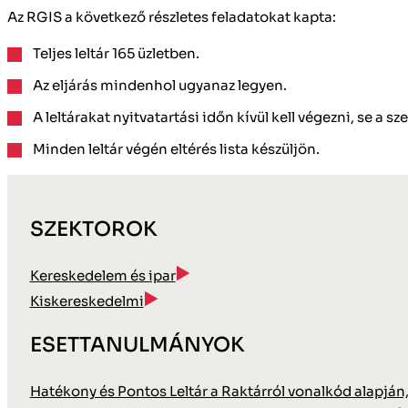
Az RGIS a következő részletes feladatokat kapta:
Teljes leltár 165 üzletben.
Az eljárás mindenhol ugyanaz legyen.
A leltárakat nyitvatartási időn kívül kell végezni, se a s
Minden leltár végén eltérés lista készüljön.
SZEKTOROK
Kereskedelem és ipar
Kiskereskedelmi
ESETTANULMÁNYOK
Hatékony és Pontos Leltár a Raktárról vonalkód alapján,