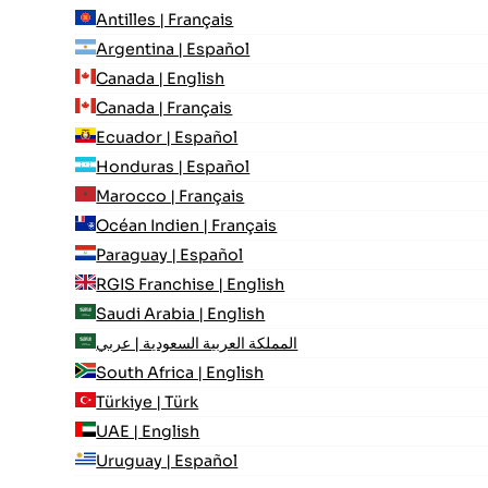
Antilles | Français
Argentina | Español
Canada | English
Canada | Français
Ecuador | Español
Honduras | Español
Marocco | Français
Océan Indien | Français
Paraguay | Español
RGIS Franchise | English
Saudi Arabia | English
المملكة العربية السعودية | عربي
South Africa | English
Türkiye | Türk
UAE | English
Uruguay | Español