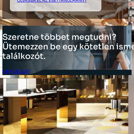
OLVASSA EL AZ ESETTANULMÁNYT
Szeretne többet megtudni?
Ütemezzen be egy kötetlen ism
találkozót.
KAPCSOLAT
Ügyfél bejelentkezés
MEGOLDÁSOK
Leltár megoldások
Vállalati megoldások
Ellátásilánc-megoldások