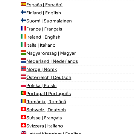
España | Español
Finland | English
Suomi | Suomalainen
France | Français
Ireland | English
Italia | Italiano
Magyarország | Magyar
Nederland | Nederlands
Norge | Norsk
Österreich | Deutsch
Polska | Polski
Portugal | Português
România | Română
Schweiz | Deutsch
Suisse | Français
Svizzera | Italiano
United Kingdom | English