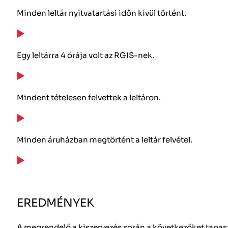
Minden leltár nyitvatartási időn kívül történt.
Egy leltárra 4 órája volt az RGIS-nek.
Mindent tételesen felvettek a leltáron.
Minden áruházban megtörtént a leltár felvétel.
EREDMÉNYEK
A megrendelő a kiszervezés során a következőket tapasz